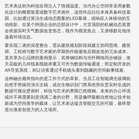
艺术表达则为科技应用注入了情感温度。当代办公空间常采用参数
化设计的雕塑装置或数字艺术画作，这些作品往往本身具备科技基
因，比如通过算法生成动态图案的LED幕墙，或响应人体移动的互
动投影。在某个跨国企业的总部设计中，大堂顶部的机械动态装置
会依据实时天气数据改变形态，既作为视觉焦点，又潜移默化地传
递着环境信息。
要实现二者的深度整合，需从建筑规划阶段就建立协同思维。建筑
师、工程师与数字艺术家的早期协作能避免后期改造的冗余成本。
某共享办公品牌的案例显示，其将钢结构与光纤网络同步铺设，使
天花板的几何线条既能承重又可作为数据传输通道；而定制开发的
AR导览系统，则让访客通过手机镜头看到隐藏的空间叙事线索。
这种融合最终指向的是工作方式的革新。当员工在智能调光玻璃前
自然手势操控演示文稿，或在生物识别门禁系统旁欣赏实时生成的
数据可视化壁画时，科技与艺术的界限已然模糊。未来的办公环境
或许不再需要刻意强调二者的分野，而是像呼吸般自然地让技术创
新成为空间美学的载体，让艺术表达蕴含智能交互的可能，最终塑
造出激发创造力的人文场所。