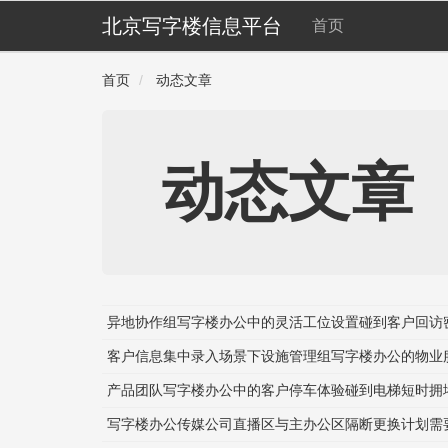
北京写字楼信息平台
首页
首页
动态文章
动态文章
异地协作组写字楼办公中的灵活工位设置碰到客户回访
客户信息集中录入场景下设施管理组写字楼办公的物业
产品团队写字楼办公中的客户停车体验碰到电梯短时拥
写字楼办公传媒公司直播区与主办公区隔断更换计划需