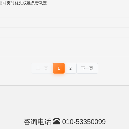
明冲突时优先权谁负责裁定
上一页
1
2
下一页
咨询电话
010-53350099